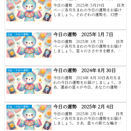
今日の運勢 2025年 5月19日 目次
ぺージ各月生まれの今日の運勢をお届け
しましょう。それぞれの運勢を、幻想的
な星々の案内とともにお伝えします。運
命の糸を辿りながら、幸運を引き寄せる
色と数字もご紹介しましょう。...
今日の運勢 2025年 1月 7日
日記（今日の運勢）
今日の運勢 2025年 1月 7日 目次
ぺージ各月生まれの今日の運勢をお届け
しましょう。星々のささやきを聴き、各
月生まれの方々への運勢をお伝えしま
す。このメッセージがあなたの日々に少
しでも光をもたらせれば幸いで...
今日の運勢 2024年 8月 30日
日記（今日の運勢）
今日の運勢 2024年 8月 30日各月生ま
れの今日の運勢をお届けしましょう。さ
あ、運命の星々が今日、あなたの運勢を
照らし出します。その叡智を以下に記し
ます。どうぞ、この神秘の言葉を心の光
として受け取ってください。1月.山羊座:
(12月2...
今日の運勢 2025年 2月 4日
日記（今日の運勢）
今日の運勢 2025年 2月 4日 目次
ぺージ各月生まれの今日の運勢をお届け
しましょう。さあ、星々の新たな囁きを
通じて、あなたの運勢を再び探りましょ