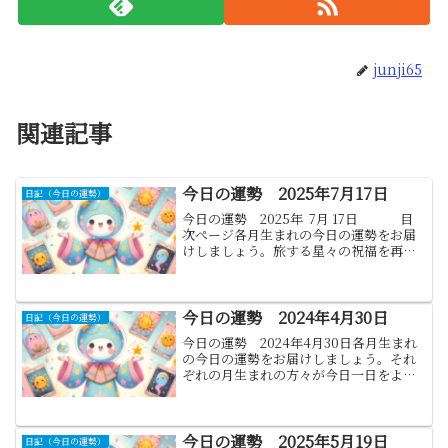
junji65
関連記事
今日の運勢 2025年7月17日
日記（今日の運勢）
今日の運勢 2025年 7月 17日 目
次ぺージ各月生まれの今日の運勢をお届
けしましょう。旅する星々の祝福を再び
受けて、今日の運勢を各月生まれの方々
に新たなメッセージでお届けいたしま
す。1月.山羊座:(12月22...
今日の運勢 2024年4月30日
日記（今日の運勢）
今日の運勢 2024年4月30日各月生まれ
の今日の運勢をお届けしましょう。それ
ぞれの月生まれの方々が今日一日をより
良いものにするための運勢をご案内しま
す。この運勢があなたの日々のインスピ
レーションとなることを願っています。1.
山羊座:(12...
今日の運勢 2025年5月19日
日記（今日の運勢）