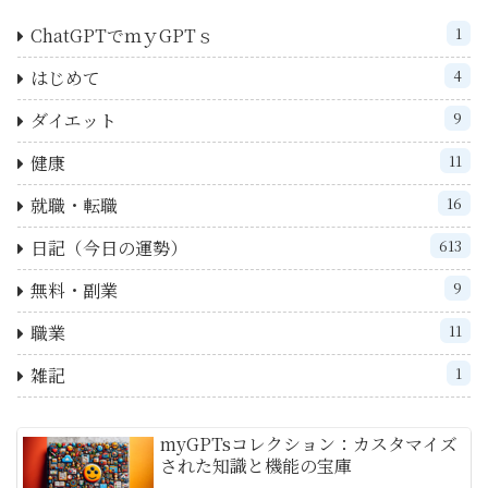
ChatGPTでｍｙGPTｓ
1
はじめて
4
ダイエット
9
健康
11
就職・転職
16
日記（今日の運勢）
613
無料・副業
9
職業
11
雑記
1
myGPTsコレクション：カスタマイズ
された知識と機能の宝庫