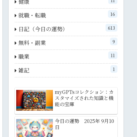
11
健康
16
就職・転職
613
日記（今日の運勢）
9
無料・副業
11
職業
1
雑記
myGPTsコレクション：カ
スタマイズされた知識と機
能の宝庫
今日の運勢 2025年 9月10
日