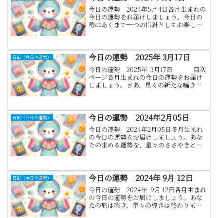
今日の運勢 2024年5月4日各月生まれの
今日の運勢をお届けしましょう。今日の
勢はあくまで一つの指針としてお楽しみ
ください。日々の生活の中で少しでもポ
ジティブなエネルギーを感じるきっかけ
になれば幸いです。それぞれのラッキー
カラーを取り入れる...
今日の運勢 2025年 3月17日
日記（今日の運勢）
今日の運勢 2025年 3月17日 目次
ぺージ各月生まれの今日の運勢をお届け
しましょう。さあ、星々の新たな囁きを
通じて、あなたの運勢を再び探りましょ
う。変わりゆく天の巡りにより、運命の
風は常に新たな方向を示します...
今日の運勢 2024年2月05日
日記（今日の運勢）
今日の運勢 2024年2月05日各月生まれ
の今日の運勢をお届けしましょう。あな
たの求める運勢を、星々のささやきと共
にお届けします。それぞれの月に生まれ
し者たちへ、今日の導きを。1.山羊座:(12
月22日 - 1月19日)新たな始まりの予感。...
今日の運勢 2024年 9月 12日
日記（今日の運勢）
今日の運勢 2024年 9月 12日各月生まれ
の今日の運勢をお届けしましょう。あな
たの旅は続き、星々の導きは終わりませ
ん。それぞれの月に生まれた魂が、今