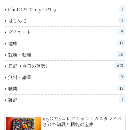
ChatGPTでｍｙGPTｓ
1
はじめて
4
ダイエット
9
健康
11
就職・転職
16
日記（今日の運勢）
613
無料・副業
9
職業
11
雑記
1
myGPTsコレクション：カスタマイズ
された知識と機能の宝庫