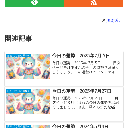
junji65
関連記事
今日の運勢 2025年7月 5日
日記（今日の運勢）
今日の運勢 2025年 7月 5日 目次
ぺージ各月生まれの今日の運勢をお届け
しましょう。この運勢はエンターテイン
メントとしてお楽しみください。日々の
生活において、小さな幸せや発見を大切
にしてくださいね。1月.山羊...
今日の運勢 2025年7月27日
日記（今日の運勢）
今日の運勢 2025年 7月 27日 目
次ぺージ各月生まれの今日の運勢をお届
けしましょう。さあ、星々の新たな囁き
を通じて、あなたの運勢を再び探りまし
ょう。変わりゆく天の巡りにより、運命
の風は常に新たな方向を示しま...
今日の運勢 2024年5月4日
日記（今日の運勢）