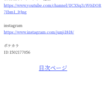
https://www.youtube.com/channel/UCXSqZcW0iDOR
7Ibm1_ItJng
instagram
https://www.instagram.com/junji1818/
ポケカラ
ID:1502177056
目次ページ