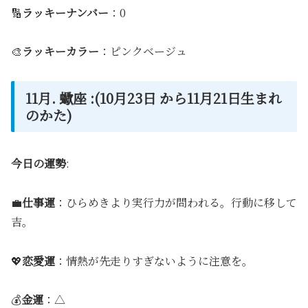
🔢
ラッキーナンバー
：0
🎨
ラッキーカラー
：ピンクベージュ
11月. 蠍座 :(10月23日 から11月21日生まれ
のかた)
今日の運勢
:
💼
仕事運
：ひらめきより実行力が問われる。行動に移して
吉。
💖
恋愛運
：情熱が先走りすぎないように注意を。
💰
金運
：△