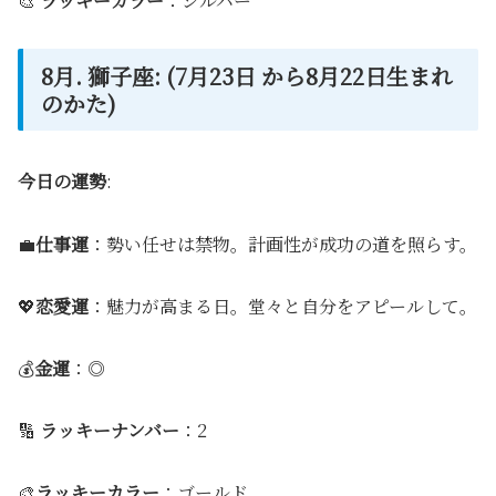
🎨
ラッキーカラー
：シルバー
8月. 獅子座: (7月23日 から8月22日生まれ
のかた)
今日の運勢
:
💼
仕事運
：勢い任せは禁物。計画性が成功の道を照らす。
💖
恋愛運
：魅力が高まる日。堂々と自分をアピールして。
💰
金運
：◎
🔢
ラッキーナンバー
：2
🎨
ラッキーカラー
：ゴールド