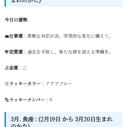
今日の運勢
:
💼
仕事運
：柔軟な対応が吉。突発的な変化に備えて。
💖
恋愛運
：過去を手放し、新たな縁を迎える準備を。
💰
金運
：△
🎨
ラッキーカラー
：アクアブルー
🔢
ラッキーナンバー
：9
3月. 魚座 : (2月19日 から 3月20日生まれ
のかた)