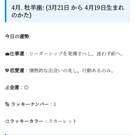
4月. 牡羊座: (3月21日 から 4月19日生まれ
のかた)
今日の運勢
:
💼
仕事運
：リーダーシップを発揮すべし。迷わず前へ。
💖
恋愛運
：情熱的な出会いの兆し。行動あるのみ。
💰
金運
：◎
🔢
ラッキーナンバー
：1
🎨
ラッキーカラー
：スカーレット