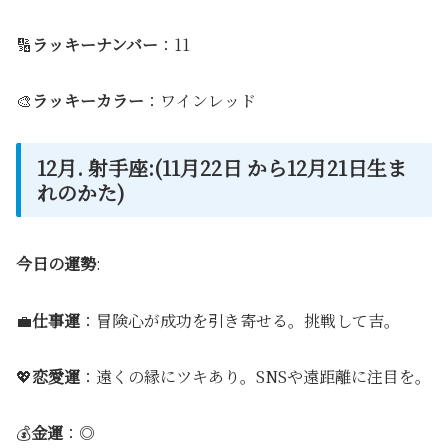
🔢
ラッキーナンバー
：11
🎨
ラッキーカラー
：ワインレッド
12月. 射手座:(11月22日 から12月21日生ま
れのかた)
今日の運勢
:
💼
仕事運
：冒険心が成功を引き寄せる。挑戦して吉。
💖
恋愛運
：遠くの縁にツキあり。SNSや遠距離に注目を。
💰
金運
：◎