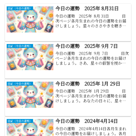
今日の運勢 2025年 8月31日
日記（今日の運勢）
今日の運勢 2025年 8月 31日 目
次ぺージ各月生まれの今日の運勢をお届
けしましょう。星々のささやきを聴き、
各月生まれの方々への運勢をお伝えしま
す。このメッセージがあなたの日々に少
しでも光をもたらせれば幸いで...
今日の運勢 2025年 9月 7日
日記（今日の運勢）
今日の運勢 2025年 9月 7日 目次
ぺージ各月生まれの今日の運勢をお届け
しましょう。さあ、星々の叡智を授か
り、各月生まれの運勢を紐解いていきま
しょう。このメッセージが、今日一日を
少しでも豊かにする助けとなれ...
今日の運勢 2025年 1月 29日
日記（今日の運勢）
今日の運勢 2025年 1月 29日 目
次ぺージ各月生まれの今日の運勢をお届
けしましょう。あなたの日々に、星々の
導きが光り輝く瞬間をもたらすことを願
います。今日一日が、希望と幸福に満ち
たものになりますように。1月...
今日の運勢 2024年4月14日
日記（今日の運勢）
今日の運勢 2024年4月14日各月生まれ
の今日の運勢をお届けしましょう。各月