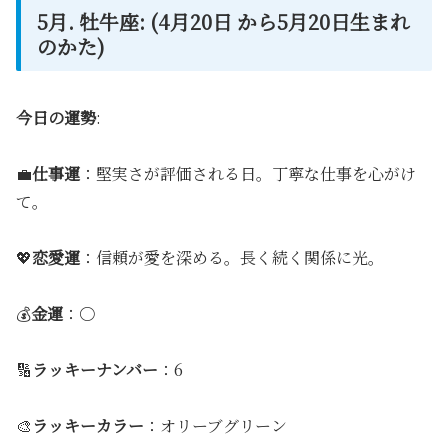
5月. 牡牛座: (4月20日 から5月20日生まれ
のかた)
今日の運勢
:
💼
仕事運
：堅実さが評価される日。丁寧な仕事を心がけ
て。
💖
恋愛運
：信頼が愛を深める。長く続く関係に光。
💰
金運
：〇
🔢
ラッキーナンバー
：6
🎨
ラッキーカラー
：オリーブグリーン