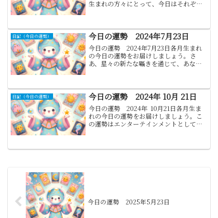
生まれの方々にとって、今日はそれぞれ
に異なる運気の流れが訪れるでしょう。
この運勢を活かし、日々を豊かに過ごす
ヒントとしてください。運気は常に流動
的です。その日の気...
今日の運勢 2024年7月23日
日記（今日の運勢）
今日の運勢 2024年7月23日各月生まれ
の今日の運勢をお届けしましょう。さ
あ、星々の新たな囁きを通じて、あなた
の運勢を再び探りましょう。変わりゆく
天の巡りにより、運命の風は常に新たな
方向を示します。これらの指針が、あな
たの一日を導く灯火と...
今日の運勢 2024年 10月 21日
日記（今日の運勢）
今日の運勢 2024年 10月21日各月生ま
れの今日の運勢をお届けしましょう。こ
の運勢はエンターテインメントとしてお
楽しみください。日々の生活において、
小さな幸せや発見を大切にしてください
ね。1月.山羊座:(12月22日 から 1月19日...
今日の運勢 2025年5月23日