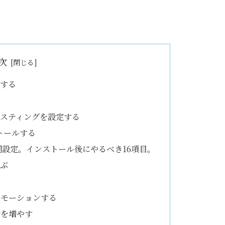
次
にする
ホスティングを設定する
ストールする
初期設定。インストール後にやるべき16項目。
選ぶ
る
ロモーションする
者を増やす