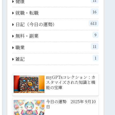
11
健康
16
就職・転職
613
日記（今日の運勢）
9
無料・副業
11
職業
1
雑記
myGPTsコレクション：カ
スタマイズされた知識と機
能の宝庫
今日の運勢 2025年 9月10
日