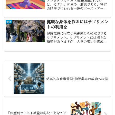
アシュタンガヨガ（Ashtanga Yoga）
は、モデルナヨガの一形態であり、特定
の順序で行われる一連のポーズ（アーサ
ナ）から成るシステム的な練習法を持つ
ヨガです。アシュタンガはサンスクリッ
トで「8つの肢」を意味する言葉で、この
健康な身体を作るにはサプリメン
健康
8つの肢がアシュタンガヨガの哲学的な基
トの利用を
盤を形成していす。
健康維持に役立つ栄養成分を摂取できる
サプリメント。サプリメントには様々な
種類がありますが、人気の高い栄養成分
とは一体何でしょう。サプリメントはド
ラッグストアなどにコーナーが設置され
ており、様々な商品があります。最近は
食事だけでは栄養バランスが崩れている
人が多いため、サプリメントの存在は大
事です。
効率的な倉庫管理: 物流業界の成功への鍵
『体型別ウェスト減量の秘訣：あなたに