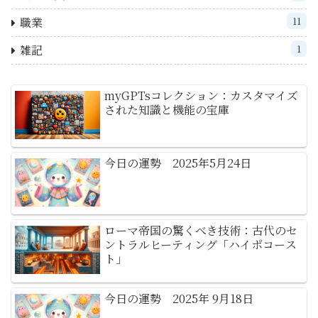
職業
11
雑記
1
myGPTsコレクション：カスタマイズ
された知識と機能の宝庫
今日の運勢 2025年5月24日
ローマ帝国の驚くべき技術：古代のセ
ントラルヒーティング「ハイポコース
ト」
今日の運勢 2025年 9月18日