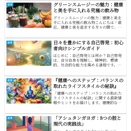
グリーンスムージーの魅力：健康
健康
と美を手に入れる究極の飲み物
グリーンスムージーの魅力：健康と美を
手に入れる究極の飲み物こんにちは！最
近、健康と美を追求する方々の間で、グ
リーンスムージーが注目されています。
なぜこのシンプルなドリンクがそんなに
人気なのでしょうか。今日はその魅力を
日々を豊かにする自己啓発：初心
健康
深掘りしていきます。【P...
者向けシンプルガイド
はじめに：自己啓発とは何か？自己啓発
は、自分自身を理解し、精神的、感情
的、社会的な能力を高める過程です。こ
の旅は、自己理解と自己受容から始ま
り、目標の設定、ストレス管理、感情の
コントロールなどを通じて進んでいきま
『健康へのステップ：バランスの
健康
す。【PR】たくさんの方法を...
取れたライフスタイルの秘訣』
「健康へのステップ：バランスの取れた
ライフスタイルの秘訣」に関する最新情
報やヒントをお届けします。健康的な生
活のための具体的なアイデアや実践的な
アドバイスが注目のこのシリーズを「フ
ォローして、日々のライフスタイルを充
「アシュタンガヨガ：8つの肢と
健康
実させましょう。健康とウェルネスの旅
現代の実践法」
を一緒に始めましょう！」