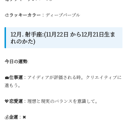
🎨
ラッキーカラー
：ディープパープル
12月. 射手座:(11月22日 から12月21日生ま
れのかた)
今日の運勢
:
💼
仕事運
：アイディアが評価される時。クリエイティブに
進もう。
💖
恋愛運
：理想と現実のバランスを意識して。
💰
金運
：✖