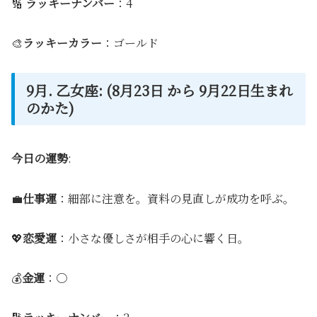
🔢
ラッキーナンバー
：4
🎨
ラッキーカラー
：ゴールド
9月. 乙女座: (8月23日 から 9月22日生まれ
のかた)
今日の運勢
:
💼
仕事運
：細部に注意を。資料の見直しが成功を呼ぶ。
💖
恋愛運
：小さな優しさが相手の心に響く日。
💰
金運
：〇