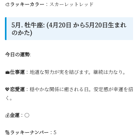
🎨
ラッキーカラー
：スカーレットレッド
5月. 牡牛座: (4月20日 から5月20日生まれ
のかた)
今日の運勢
:
💼
仕事運
：地道な努力が実を結びます。継続は力なり。
💖
恋愛運
：穏やかな関係に癒される日。安定感が幸運を招
く。
💰
金運
：〇
🔢
ラッキーナンバー
：5