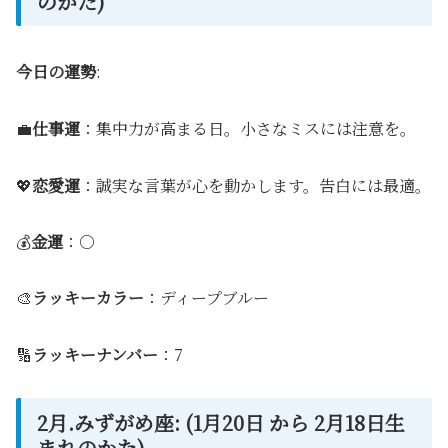
のかた)
今日の運勢
:
💼
仕事運
：集中力が高まる日。小さなミスには注意を。
💖
恋愛運
：誠実な言葉が心を動かします。告白には最適。
💰
金運
：○
🎨
ラッキーカラー
：ディープブルー
🔢
ラッキーナンバー
：7
2月.みずがめ座: (1月20日 から 2月18日生
まれのかた)