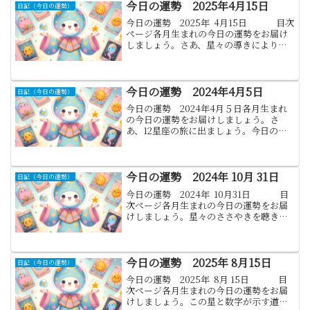
今日の運勢 2025年4月15日
日記（今日の運勢）
今日の運勢 2025年 4月15日 目次
ぺージ各月生まれの今日の運勢をお届け
しましょう。さあ、星々の導きにより、
宇宙のリズムが新たなメロディを奏で、
各月生まれの運勢を織り成します。1月.山
羊座:(12月22日 か...
今日の運勢 2024年4月5日
日記（今日の運勢）
今日の運勢 2024年4月５日各月生まれ
の今日の運勢をお届けしましょう。さ
あ、12星座の旅に出ましょう。今日の運
勢、ラッキーナンバー、ラッキーカラ
ー、そして金運を星とカードが語りま
す。これらのメッセージは、あなたの
日々に魔法のような輝きをも...
今日の運勢 2024年 10月 31日
日記（今日の運勢）
今日の運勢 2024年 10月31日 目
次ぺージ各月生まれの今日の運勢をお届
けしましょう。星々のささやきを聴き、
各月生まれの方々への運勢をお伝えしま
す。このメッセージがあなたの日々に少
しでも光をもたらせれば幸いで...
今日の運勢 2025年 8月15日
日記（今日の運勢）
今日の運勢 2025年 8月 15日 目
次ぺージ各月生まれの今日の運勢をお届
けしましょう。この星と数字が示す道を