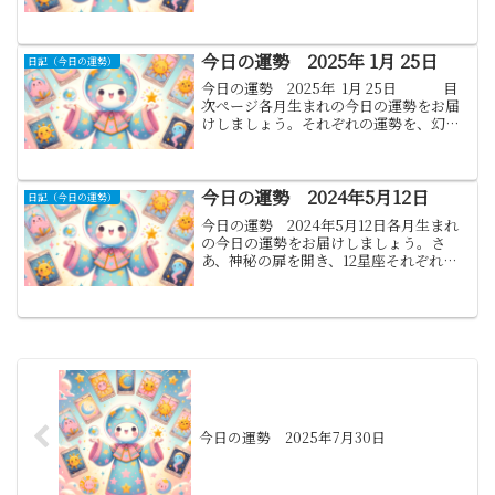
辿り、一日一日を大切に生きることで、
幸運が訪れることでしょう。今日という
日が、各々にとって特別な意味...
今日の運勢 2025年 1月 25日
日記（今日の運勢）
今日の運勢 2025年 1月 25日 目
次ぺージ各月生まれの今日の運勢をお届
けしましょう。それぞれの運勢を、幻想
的な星々の案内とともにお伝えします。
運命の糸を辿りながら、幸運を引き寄せ
る色と数字もご紹介しましょう...
今日の運勢 2024年5月12日
日記（今日の運勢）
今日の運勢 2024年5月12日各月生まれ
の今日の運勢をお届けしましょう。さ
あ、神秘の扉を開き、12星座それぞれの
今日の運勢を探りましょう。各星座のラ
ッキーナンバーとラッキーカラー、金運
のサインを加えて、運命の指針を示しま
す。1月.山羊座:...
今日の運勢 2025年7月30日