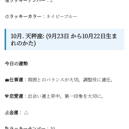
🔢
ラッキーナンバー
：2
🎨
ラッキーカラー
：ネイビーブルー
10月. 天秤座: (9月23日 から10月22日生ま
れのかた)
今日の運勢
:
💼
仕事運
：周囲とのバランスが大切。調整役に適任。
💖
恋愛運
：出会い運上昇中。第一印象を大切に。
💰
金運
： △
🔢
ラッキーナンバー
：10