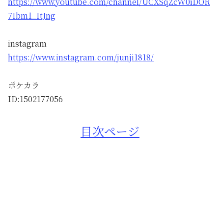
https://www.youtube.com/channel/UCXSqZcW0iDOR
7Ibm1_ItJng
instagram
https://www.instagram.com/junji1818/
ポケカラ
ID:1502177056
目次ページ