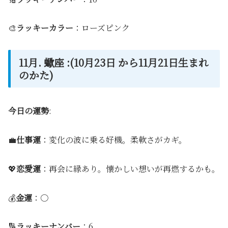
🎨
ラッキーカラー
：ローズピンク
11月. 蠍座 :(10月23日 から11月21日生まれ
のかた)
今日の運勢
:
💼
仕事運
：変化の波に乗る好機。柔軟さがカギ。
💖
恋愛運
：再会に縁あり。懐かしい想いが再燃するかも。
💰
金運
：〇
🔢
ラッキーナンバー
：6