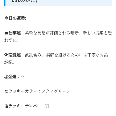
今日の運勢
:
💼
仕事運
：柔軟な発想が評価される暗示。新しい提案を恐
れずに。
💖
恋愛運
：波乱含み。誤解を避けるためには丁寧な対話
が鍵。
💰
金運
：△
🎨
ラッキーカラー
：アクアグリーン
🔢
ラッキーナンバー
：11