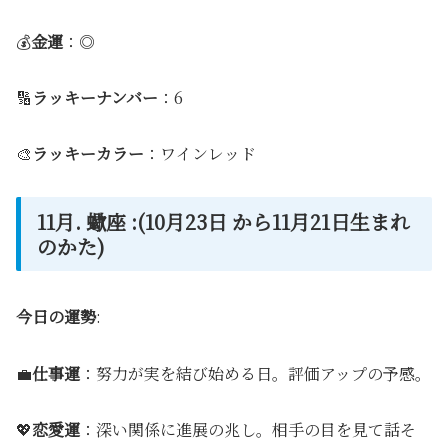
💰
金運
：◎
🔢
ラッキーナンバー
：6
🎨
ラッキーカラー
：ワインレッド
11月. 蠍座 :(10月23日 から11月21日生まれ
のかた)
今日の運勢
:
💼
仕事運
：努力が実を結び始める日。評価アップの予感。
💖
恋愛運
：深い関係に進展の兆し。相手の目を見て話そ