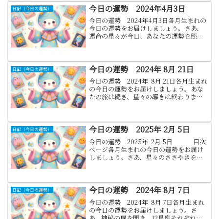
けいたします。1月...
今日の運勢 2024年4月3日
日記（今日の運勢）
今日の運勢 2024年4月3日各月生まれの
今日の運勢をお届けしましょう。さあ、
運命の星々が今日、あなたの運勢を照ら
し出します。その叡智を以下に記しま
す。どうぞ、この神秘の言葉を心の光と
して受け取ってください。1.山羊座:(12月
22日 - ...
今日の運勢 2024年 8月 21日
日記（今日の運勢）
今日の運勢 2024年 8月 21日各月生まれ
の今日の運勢をお届けしましょう。あな
たの旅は続き、星々の導きは終わりませ
ん。それぞれの月に生まれた魂が、今
日、どのような運命の糸を紡ぎ出すの
か、さあ見てみましょう。1月.山羊座:(12
月22日...
今日の運勢 2025年 2月 5日
日記（今日の運勢）
今日の運勢 2025年 2月 5日 目次
ぺージ各月生まれの今日の運勢をお届け
しましょう。さあ、星々のささやきを通
じて、各月生まれの方への今日の運勢を
お届けします。これらの言葉があなたの
日々にちょっとした魔法をもた...
今日の運勢 2024年 8月 7日
日記（今日の運勢）
今日の運勢 2024年 8月 7日各月生まれ
の今日の運勢をお届けしましょう。さ
あ、神秘の扉を開き、12星座それぞれの