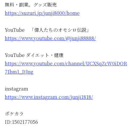
無料・副業。グッズ販売
https://suzuri.jp/junji8000/home
YouTube 「偉人たちのオモシロ伝説」
https://www.youtube.com/@junji88888/
YouTube ダイエット・健康
https://www.youtube.com/channel/UCXSqZcW0iDOR
7Ibm1_ItJng
instagram
https://www.instagram.com/junji1818/
ポケカラ
ID:1502177056