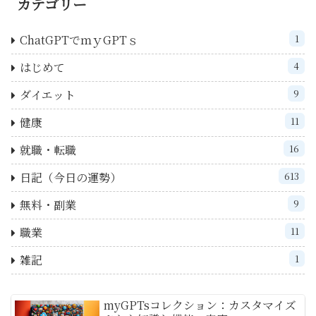
カテゴリー
ChatGPTでｍｙGPTｓ
1
はじめて
4
ダイエット
9
健康
11
就職・転職
16
日記（今日の運勢）
613
無料・副業
9
職業
11
雑記
1
myGPTsコレクション：カスタマイズ