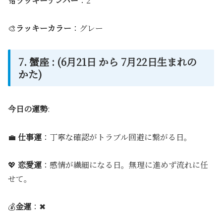
🔢
ラッキーナンバー
：2
🎨
ラッキーカラー
：グレー
7. 蟹座 : (6月21日 から 7月22日生まれの
かた)
今日の運勢
:
💼
仕事運
：丁寧な確認がトラブル回避に繋がる日。
💖
恋愛運
：感情が繊細になる日。無理に進めず流れに任
せて。
💰
金運
：✖