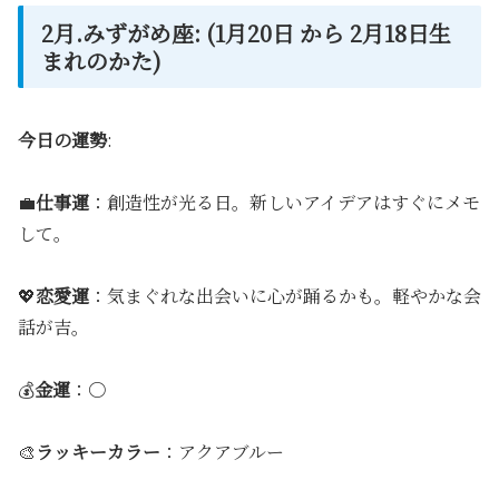
2月.みずがめ座: (1月20日 から 2月18日生
まれのかた)
今日の運勢
:
💼
仕事運
：創造性が光る日。新しいアイデアはすぐにメモ
して。
💖
恋愛運
：気まぐれな出会いに心が踊るかも。軽やかな会
話が吉。
💰
金運
：〇
🎨
ラッキーカラー
：アクアブルー