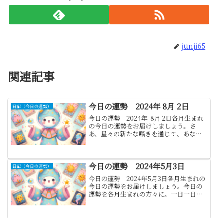
junji65
関連記事
今日の運勢 2024年 8月 2日
日記（今日の運勢）
今日の運勢 2024年 8月 2日各月生まれ
の今日の運勢をお届けしましょう。さ
あ、星々の新たな囁きを通じて、あなた
の運勢を再び探りましょう。変わりゆく
天の巡りにより、運命の風は常に新たな
方向を示します。これらの指針が、あな
たの一日を導く灯...
今日の運勢 2024年5月3日
日記（今日の運勢）
今日の運勢 2024年5月3日各月生まれの
今日の運勢をお届けしましょう。今日の
運勢を各月生まれの方々に。一日一日を
大切にし、周りの人々との関係を育んで
いくことが大切です。楽しい一日をお過
ごしください！新たなメッセージでお届