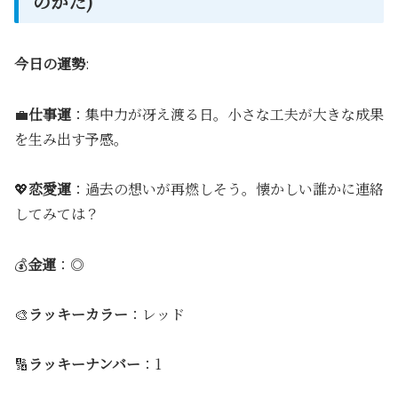
のかた)
今日の運勢
:
💼
仕事運
：集中力が冴え渡る日。小さな工夫が大きな成果
を生み出す予感。
💖
恋愛運
：過去の想いが再燃しそう。懐かしい誰かに連絡
してみては？
💰
金運
：◎
🎨
ラッキーカラー
：レッド
🔢
ラッキーナンバー
：1