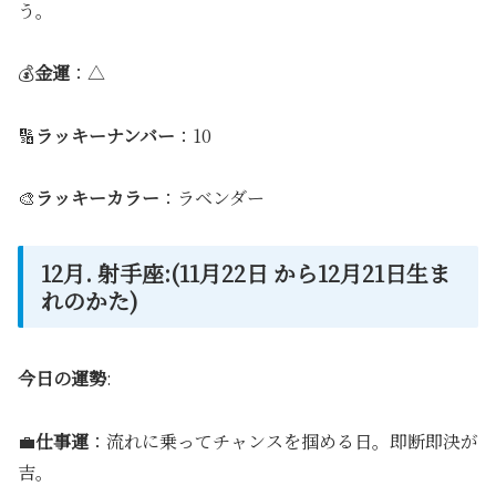
う。
💰
金運
：△
🔢
ラッキーナンバー
：10
🎨
ラッキーカラー
：ラベンダー
12月. 射手座:(11月22日 から12月21日生ま
れのかた)
今日の運勢
:
💼
仕事運
：流れに乗ってチャンスを掴める日。即断即決が
吉。