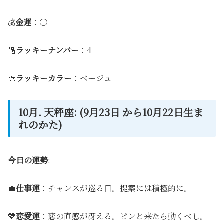
💰
金運
：〇
🔢
ラッキーナンバー
：4
🎨
ラッキーカラー
：ベージュ
10月. 天秤座: (9月23日 から10月22日生ま
れのかた)
今日の運勢
:
💼
仕事運
：チャンスが巡る日。提案には積極的に。
💖
恋愛運
：恋の直感が冴える。ピンと来たら動くべし。