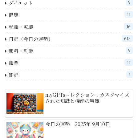
ダイエット
9
健康
11
就職・転職
16
日記（今日の運勢）
613
無料・副業
9
職業
11
雑記
1
myGPTsコレクション：カスタマイズ
された知識と機能の宝庫
今日の運勢 2025年 9月10日