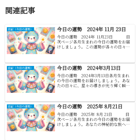
関連記事
今日の運勢 2024年 11月 23日
日記（今日の運勢）
今日の運勢 2024年 11月23日 目
次ぺージ各月生まれの今日の運勢をお届
けしましょう。この運勢が各々の日々に
希望とインスピレーションをもたらし、
星の導きが明るい未来へと照らす光とな
ることを願っています。1月....
今日の運勢 2024年3月13日
日記（今日の運勢）
今日の運勢 2024年3月13日各月生まれ
の今日の運勢をお届けしましょう。あな
たの日々に、星々の導きが光り輝く瞬間
をもたらすことを願います。今日一日
が、希望と幸福に満ちたものになります
ように。1.山羊座:(12月22日 - 1月19日)今
日...
今日の運勢 2025年 8月21日
日記（今日の運勢）
今日の運勢 2025年 8月 21日 目
次ぺージ各月生まれの今日の運勢をお届
けしましょう。あなたの神秘的な旅へよ
うこそ。星々が今日、各星座に何をもた
らすのか、探求しましょう。1月.山羊座:
(12月22日 から 1...