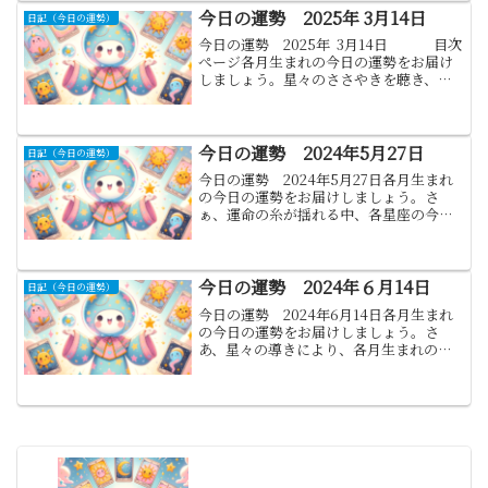
今日の運勢 2025年 3月14日
日記（今日の運勢）
今日の運勢 2025年 3月14日 目次
ぺージ各月生まれの今日の運勢をお届け
しましょう。星々のささやきを聴き、各
月生まれの方々への運勢をお伝えしま
す。このメッセージがあなたの日々に少
しでも光をもたらせれば幸いです...
今日の運勢 2024年5月27日
日記（今日の運勢）
今日の運勢 2024年5月27日各月生まれ
の今日の運勢をお届けしましょう。さ
ぁ、運命の糸が揺れる中、各星座の今日
の運勢を紐解いてみましょう。今日一日
が、希望と幸福に満ちたものになります
ように。1月.山羊座:(12月22日 から 1月19
日生...
今日の運勢 2024年６月14日
日記（今日の運勢）
今日の運勢 2024年6月14日各月生まれ
の今日の運勢をお届けしましょう。さ
あ、星々の導きにより、各月生まれの
方々の今日の運勢をお伝えいたします。
受け取ってください。この読み解きは、
あなたの心の中で響くものを探す旅とな
るでしょう。1月.山羊...