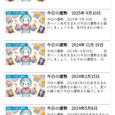
(12月22日 - 1月19日)今日は自己発見の旅
に出る絶好の日。新しい趣味や興味が人...
今日の運勢 2025年 9月10日
日記（今日の運勢）
今日の運勢 2025年 9月 10日 目
次ぺージ各月生まれの今日の運勢をお届
けしましょうさあ、各月生まれの皆さま
へお届けします。神秘のヴェールを少し
でも開き、今日の運勢、幸運の色と数
字、そして金運の指針をご提供い...
今日の運勢 2024年 11月 19日
日記（今日の運勢）
今日の運勢 2024年 11月19日 目
次ぺージ各月生まれの今日の運勢をお届
けしましょう。それぞれの運勢を、幻想
的な星々の案内とともにお伝えします。
運命の糸を辿りながら、幸運を引き寄せ
る色と数字もご紹介しましょう...
今日の運勢 2024年2月15日
日記（今日の運勢）
今日の運勢 2024年2月15日各月生まれ
の今日の運勢をお届けしましょう。星々
が織り成す今日の運勢をお届けします。
ラッキーナンバーとラッキーカラーも併
せてご紹介します。各月生まれの皆さん
にとって、今日が充実した一日になりま
すように。1.山羊...
今日の運勢 2024年5月8日
日記（今日の運勢）
今日の運勢 2024年5月8日各月生まれの