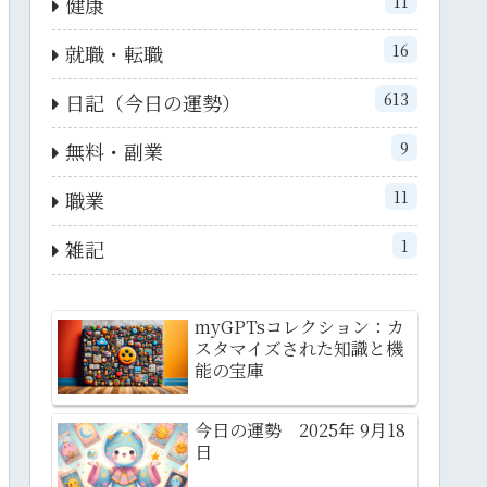
11
健康
16
就職・転職
613
日記（今日の運勢）
9
無料・副業
11
職業
1
雑記
myGPTsコレクション：カ
スタマイズされた知識と機
能の宝庫
今日の運勢 2025年 9月18
日